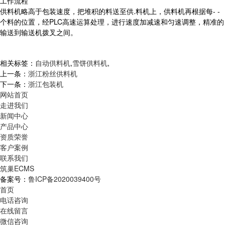
工作流程
供料机略高于包装速度，把堆积的料送至供.料机上，供料机再根据每- -
个料的位置，经PLC高速运算处理，进行速度加减速和匀速调整，精准的
输送到输送机拨叉之间。
相关标签：
自动供料机
,
雪饼供料机
,
上一条：
浙江粉丝供料机
下一条：
浙江包装机
网站首页
走进我们
新闻中心
产品中心
资质荣誉
客户案例
联系我们
筑巢ECMS
备案号：
鲁ICP备2020039400号
首页
电话咨询
在线留言
微信咨询