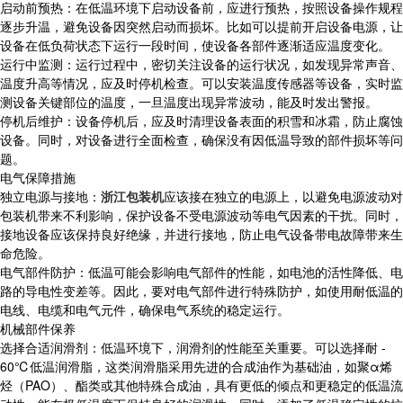
启动前预热：在低温环境下启动设备前，应进行预热，按照设备操作规程
逐步升温，避免设备因突然启动而损坏。比如可以提前开启设备电源，让
设备在低负荷状态下运行一段时间，使设备各部件逐渐适应温度变化。
运行中监测：运行过程中，密切关注设备的运行状况，如发现异常声音、
温度升高等情况，应及时停机检查。可以安装温度传感器等设备，实时监
测设备关键部位的温度，一旦温度出现异常波动，能及时发出警报。
停机后维护：设备停机后，应及时清理设备表面的积雪和冰霜，防止腐蚀
设备。同时，对设备进行全面检查，确保没有因低温导致的部件损坏等问
题。
电气保障措施
独立电源与接地：
浙江包装机
应该接在独立的电源上，以避免电源波动对
包装机带来不利影响，保护设备不受电源波动等电气因素的干扰。同时，
接地设备应该保持良好绝缘，并进行接地，防止电气设备带电故障带来生
命危险。
电气部件防护：低温可能会影响电气部件的性能，如电池的活性降低、电
路的导电性变差等。因此，要对电气部件进行特殊防护，如使用耐低温的
电线、电缆和电气元件，确保电气系统的稳定运行。
机械部件保养
选择合适润滑剂：低温环境下，润滑剂的性能至关重要。可以选择耐 -
60℃低温润滑脂，这类润滑脂采用先进的合成油作为基础油，如聚α烯
烃（PAO）、酯类或其他特殊合成油，具有更低的倾点和更稳定的低温流