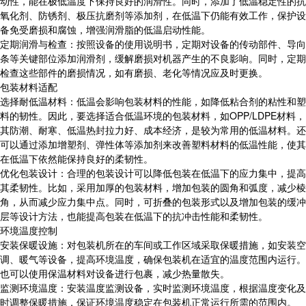
动性，能在极低温度下保持良好的润滑性。同时，添加了低温稳定性的抗
氧化剂、防锈剂、极压抗磨剂等添加剂，在低温下仍能有效工作，保护设
备免受磨损和腐蚀，增强润滑脂的低温启动性能。
定期润滑与检查：按照设备的使用说明书，定期对设备的传动部件、导向
条等关键部位添加润滑剂，缓解磨损对机器产生的不良影响。同时，定期
检查这些部件的磨损情况，如有磨损、老化等情况应及时更换。
包装材料适配
选择耐低温材料：低温会影响包装材料的性能，如降低粘合剂的粘性和塑
料的韧性。因此，要选择适合低温环境的包装材料，如OPP/LDPE材料，
其防潮、耐寒、低温热封拉力好、成本经济，是较为常用的低温材料。还
可以通过添加增塑剂、弹性体等添加剂来改善塑料材料的低温性能，使其
在低温下依然能保持良好的柔韧性。
优化包装设计：合理的包装设计可以降低包装在低温下的应力集中，提高
其柔韧性。比如，采用加厚的包装材料，增加包装的圆角和弧度，减少棱
角，从而减少应力集中点。同时，可折叠的包装形式以及增加包装的缓冲
层等设计方法，也能提高包装在低温下的抗冲击性能和柔韧性。
环境温度控制
安装保暖设施：对包装机所在的车间或工作区域采取保暖措施，如安装空
调、暖气等设备，提高环境温度，确保包装机在适宜的温度范围内运行。
也可以使用保温材料对设备进行包裹，减少热量散失。
监测环境温度：安装温度监测设备，实时监测环境温度，根据温度变化及
时调整保暖措施，保证环境温度稳定在包装机正常运行所需的范围内。